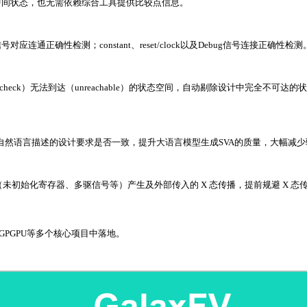
中间状态，也无需依赖综合工具提供比较点信息。
确性检测；constant、reset/clock以及Debug信号连接正确性检测
库，检查（check）无法到达（unreachable）的状态空间，自动剔除设计中
与自然语言描述的设计要求是否一致，提升大语言模型生成SVA的质量，大幅减少
（未初始化寄存器、多驱信号等）产生及外部传入的 X 态传播，提前规避 X 
GPGPU等多个核心项目中落地。