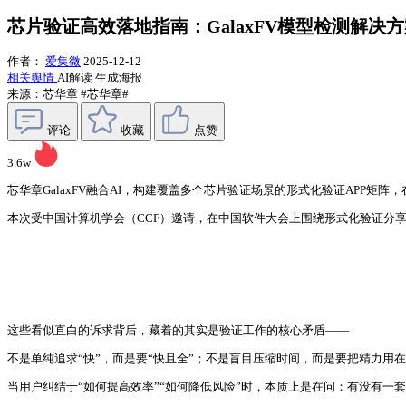
芯片验证高效落地指南：GalaxFV模型检测解决
作者：
爱集微
2025-12-12
相关舆情
AI解读
生成海报
来源：芯华章
#芯华章#
评论
收藏
点赞
3.6w
芯华章GalaxFV融合AI，构建覆盖多个芯片验证场景的形式化验证APP矩阵
本次受中国计算机学会（CCF）邀请，在中国软件大会上围绕形式化验证分享G
这些看似直白的诉求背后，藏着的其实是验证工作的核心矛盾——
不是单纯追求“快”，而是要“快且全”；不是盲目压缩时间，而是要把精力
当用户纠结于“如何提高效率”“如何降低风险”时，本质上是在问：有没有一