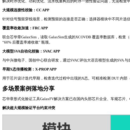
解决时序优化、功耗优化、流水线重构后的时序一致性验证问题，无需检查
大规模连接性校验：CC APP
针对信号预留穿线场景，检测预留的连接是否正确；选择器模块中不同片选信号对应连通正
覆盖率收敛加速：FRC APP
联合芯华章GalaxSim，读取 GalaxSim生成的XCOVDB 覆盖率数据
“60% 后覆盖率难收敛” 瓶颈。
大模型SVA自动化校验：SVAC APP
与中兴微电子、国创中心联合研发，通过SVAC评估大语言模型生成的SVA 
早期X态传播检测：X-PROP APP
用于芯片设计迭代早期，检查迭代过程中出现的X态。可精准检测 DUT 内部
多场景案例落地分享
芯华章形式化验证工具GalaxFV解决方案已在国内头部芯片企业、车规芯片、
解决超大规模验证平台约束冲突