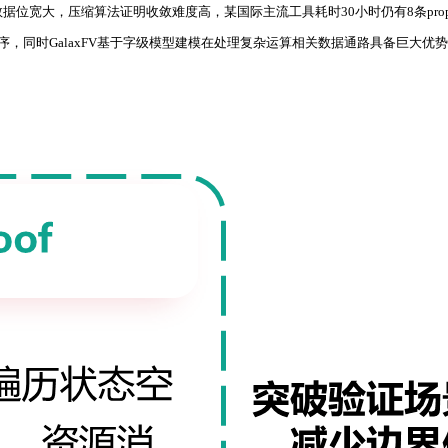
宽大，压缩算法证明收敛难度高，某国际主流工具耗时30小时仍有8条prope
序，同时GalaxFV基于字级模型建模在处理复杂运算相关数据通路具备巨大优势，最终G