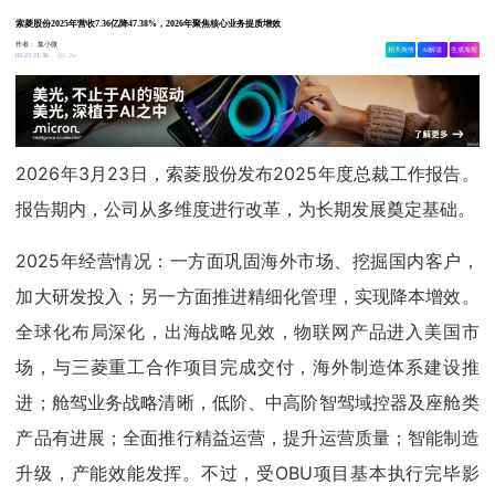
索菱股份2025年营收7.36亿降47.38%，2026年聚焦核心业务提质增效
作者：
集小微
相关舆情
AI解读
生成海报
1.2w
03-23 21:36
2026年3月23日，索菱股份发布2025年度总裁工作报告。
报告期内，公司从多维度进行改革，为长期发展奠定基础。
2025年经营情况：一方面巩固海外市场、挖掘国内客户，
加大研发投入；另一方面推进精细化管理，实现降本增效。
全球化布局深化，出海战略见效，物联网产品进入美国市
场，与三菱重工合作项目完成交付，海外制造体系建设推
进；舱驾业务战略清晰，低阶、中高阶智驾域控器及座舱类
产品有进展；全面推行精益运营，提升运营质量；智能制造
升级，产能效能发挥。不过，受OBU项目基本执行完毕影