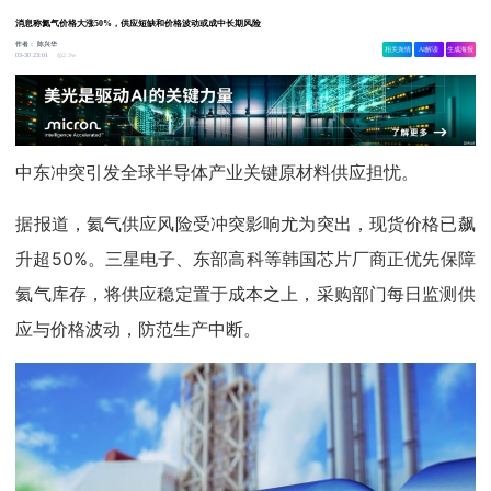
消息称氦气价格大涨50%，供应短缺和价格波动或成中长期风险
作者：
陈兴华
相关舆情
AI解读
生成海报
2.3w
03-30 23:01
中东冲突引发全球半导体产业关键原材料供应担忧。
据报道，氦气供应风险受冲突影响尤为突出，现货价格已飙
升超50%。三星电子、
东部高科
等韩国芯片厂商正优先保障
氦气库存，将供应稳定置于成本之上，采购部门每日监测供
应与价格波动，防范生产中断。