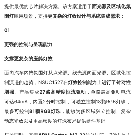
提供最优的芯片解决方案。该方案适用于
面光源及区域化氛
围灯
应用场景，支持
更复杂的灯效设计与系统集成需求
：
01
更强的控制与呈现能力
支撑更复杂的座舱灯效
面向汽车内饰氛围灯从点光源、线光源向面光源、区域化控
制演进的趋势，NSUC1527在
灯效控制能力上进行了针对性
增强
。产品集成
27路高精度恒流驱动
，单路最高驱动电流
可达64mA，内置2分时控制，可独立控制18颗RGB灯珠，
最多可控制
81颗RGB灯珠
，能够为多区域独立控制、复杂
动态光效以及更高密度的灯珠布局提供硬件基础。
与此同时，基于
ARM Cortex-M3
32位处理器、72MHz主