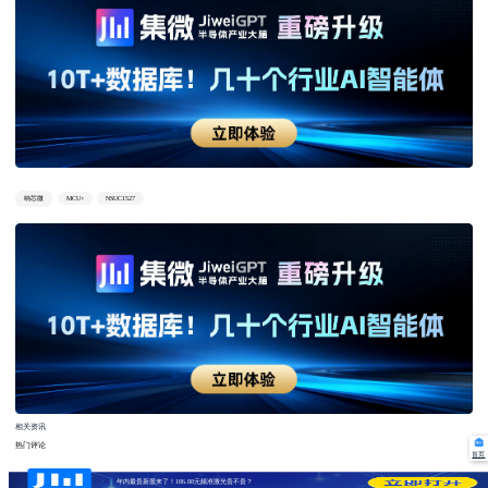
纳芯微
MCU+
NSUC1527
相关资讯
热门评论
首页
年内最贵新股来了！186.88元频准激光贵不贵？