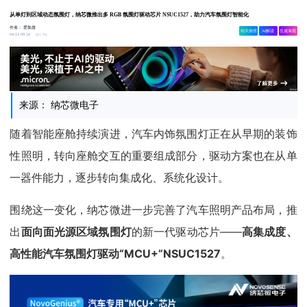
从单灯到区域动态氛围灯，纳芯微推出多 RGB 氛围灯驱动芯片 NSUC1527，助力汽车氛围灯智能化
作者：
爱集微
相关舆情
AI解读
生成海报
1.9w
04-14 09:34
来源： 纳芯微电子
随着智能座舱持续演进，汽车内饰氛围灯正在从早期的装饰
性照明，转向座舱交互的重要组成部分，驱动方案也在从单
一器件能力，逐步转向集成化、系统化设计。
围绕这一变化，纳芯微进一步完善了汽车照明产品布局，推
出
面向面光源区域氛围灯
的新一代驱动芯片——
高集成度、
高性能汽车氛围灯驱动“MCU+”NSUC1527
。