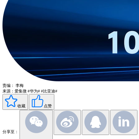
责编：
李梅
来源：爱集微
#华为#
#比亚迪#
收藏
点赞
分享至：