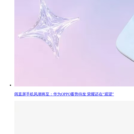
阔直屏手机风潮将至：华为OPPO蓄势待发 荣耀还在“观望”