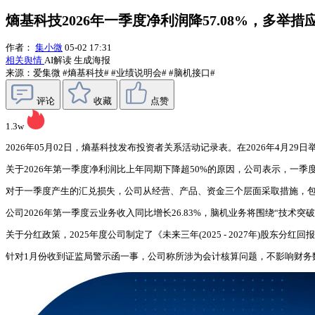
熵基科技2026年一季度净利润降57.08%，多举
作者：
集小微
05-02 17:31
相关舆情
AI解读
生成海报
来源：爱集微
#熵基科技#
#业绩说明会#
#脑机接口#
评论
收藏
点赞
1.3w
2026年05月02日，熵基科技发布投资者关系活动记录表。在2026年4月2
关于2026年第一季度净利润比上年同期下降超50%的原因，公司表示，一季度
对于一季度产生的汇兑损失，公司从经营、产品、资金三个层面采取措施，
公司2026年第一季度云业务收入同比增长26.83%，脑机业务将围绕“技术
关于分红政策，2025年度公司制定了《未来三年(2025 - 2027年)股
针对1月份收到证监局警示函一事，公司称所涉为会计核算问题，不影响财务数