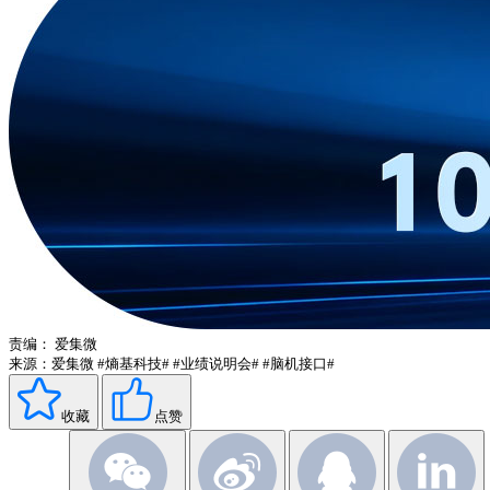
责编：
爱集微
来源：爱集微
#熵基科技#
#业绩说明会#
#脑机接口#
收藏
点赞