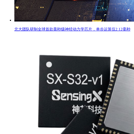
北大团队研制全球首款毫秒级神经动力学芯片，单步运算仅2.12毫秒