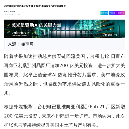
台积电追加200亿美元投资 苹果芯片“美国制造”计划加速推进
作者：
爱集微
相关舆情
AI解读
生成海报
2.4w
05-18 07:00
来源： 钜亨网
随着苹果加速推动芯片供应链回流美国，台积电12 日宣布
再向亚利桑那州晶圆厂追加200 亿美元投资，进一步扩大美
国布局。此举正值全球AI 热潮推升芯片需求、美中地缘政
治风险升温之际，也被视为苹果供应链去风险化的重要一
步。
根据外媒报导，台积电已批准向亚利桑那Fab 21 厂区新增
200 亿美元投资，未来不排除进一步扩产。市场认为，此次
扩张也与苹果持续提升美国本土芯片产能有关。