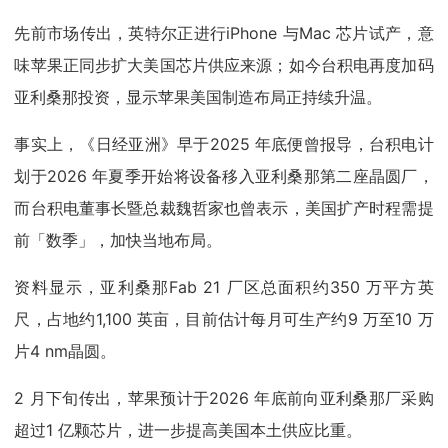
先前市场传出，英特尔正进行iPhone 与Mac 芯片试产，意
味苹果正同步扩大美国芯片供应来源；如今台积电再度加码
亚利桑那投资，显示苹果美国制造布局正持续升温。
事实上，《日经亚洲》早于2025 年底便曾报导，台积电计
划于2026 年夏季开始将设备移入亚利桑那第二座晶圆厂，
而台积电董事长暨总裁魏哲家也曾表示，美国扩产时程需提
前「数季」，加快当地布局。
资料显示，亚利桑那Fab 21 厂区总面积约350 万平方英
尺，占地约1,100 英亩，目前估计每月可生产约9 万至10 万
片4 nm晶圆。
2 月下旬传出，苹果预计于2026 年底前向亚利桑那厂采购
超过1 亿颗芯片，进一步提高美国本土供应比重。