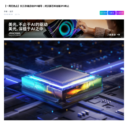
【一周芯热点】长江存储启动IPO辅导；武汉新芯科创板IPO终止
作者：
赵月
相关舆情
AI解读
生成海报
2.2w
05-26 08:34