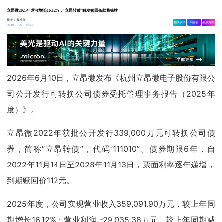
立昂微2025年营收增长16.12%，‘立昂转债’触发赎回条款将摘牌
作者：
集小微
相关舆情
AI解读
生成海报
6130
06-10 01:26
2026年6月10日，立昂微发布《杭州立昂微电子股份有限公
司公开发行可转换公司债券受托管理事务报告（2025年
度）》。
立昂微2022年获批公开发行339,000万元可转换公司债
券，简称“立昂转债”，代码“111010”。债券期限6年，自
2022年11月14日至2028年11月13日，票面利率逐年递增，
到期赎回价112元。
2025年度，公司实现营业收入359,091.90万元，较上年同
期增长16.12%；营业利润 -29,035.38万元，较上年同期减