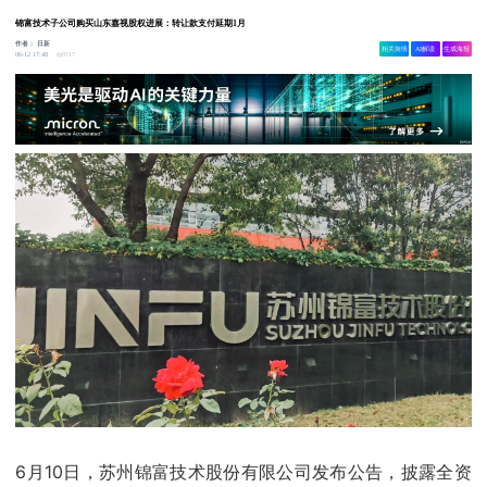
锦富技术子公司购买山东嘉视股权进展：转让款支付延期1月
作者：
日新
相关舆情
AI解读
生成海报
9717
06-12 17:48
6月10日，苏州锦富技术股份有限公司发布公告，披露全资