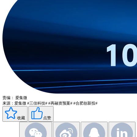
责编：
爱集微
来源：爱集微
#三佳科技#
#再融资预案#
#合肥创新投#
收藏
点赞