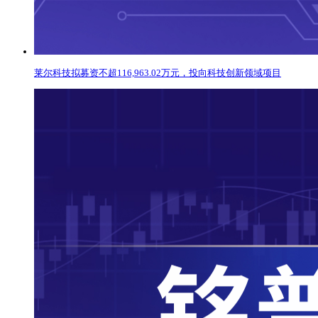
莱尔科技拟募资不超116,963.02万元，投向科技创新领域项目