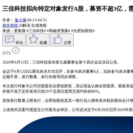
三佳科技拟向特定对象发行A股，募资不超3亿，
作者：
集小微
06-13 04:51
相关舆情
AI解读
生成海报
来源：爱集微
#三佳科技#
#再融资预案#
#合肥创新投#
评论
收藏
点赞
5772
2026年6月13日，三佳科技发布第九届董事会第十四次会议决议公告。
会议于6月12日以通讯表决方式召开，应参与表决董事8人，实际参与表决董
总额不变，发行数量、发行价格等同步调整。
本次发行对象为公司控股股东合肥创新投，其以现金认购全部股票。募集资金总
价格不低于定价基准日前20个交易日股票交易均价的80%。
若按发行数量上限发行，合肥创新投及其一致行动人拥有表决权的股份合计将
上述相关议案均需提交公司股东会审议，公司还决定于6月29日召开2026年