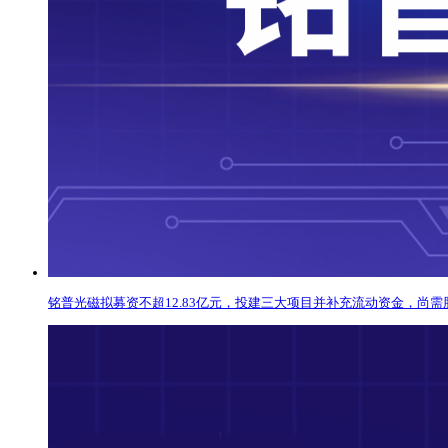
铭普光磁拟募资不超12.83亿元，投建三大项目并补充流动资金，尚