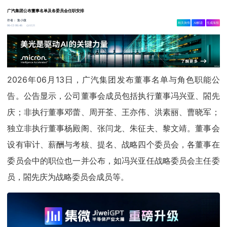
广汽集团公布董事名单及各委员会任职安排
作者：
集小微
相关舆情
AI解读
生成海报
6828
06-13 06:46
2026年06月13日，广汽集团发布董事名单与角色职能公
告。公告显示，公司董事会成员包括执行董事冯兴亚、閤先
庆；非执行董事邓蕾、周开荃、王亦伟、洪素丽、曹晓军；
独立非执行董事杨殿阁、张闫龙、朱征夫、黎文靖。董事会
设有审计、薪酬与考核、提名、战略四个委员会，各董事在
委员会中的职位也一并公布，如冯兴亚任战略委员会主任委
员，閤先庆为战略委员会成员等。