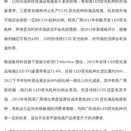
种，已经出现和传统液晶电视差不多的价格，将加速LED背光机种的市场
渗透率。三星将在南韩停止生产CCFL背光机种的液晶电视，但其他市场
可能还会保留一定的CCFL机种比例。韩系厂商2011年积极开发 LED背光
机种，即便是当时的市场状况不如先前预期，但2012年新规格开出，能够
做到确定可取代42吋、32吋的传统CCFL背光机种，对市场的洗牌会有加
速作用。
根据集邦科技旗下面板分析部门 WitsView 预估，2012年全球 LED背光液
晶电视(LED TV)渗透率将达71.4%。目前 LED背光机种出货比重约50%，
2012下半年到年底会逐步从60%的比例一路往上到七成多。其中韩系厂商
较积极，他们的 LED背光机种比例会更高。但是传统CCFL还是有其市
场，2012年有陆系厂商推出厚度较厚但成本更低的CCFL背光液晶电视机
种，有机会引起对价格敏感的消费者青睐，与韩厂的低价LED背光机种仍
有一定的价差，适合不在意平面电视产品厚度尺寸的消费者。