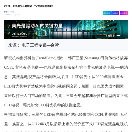
CCFL、LED背光价差锐减 TV市场加速洗牌？
作者：
liang
相关舆情
AI解读
生成海报
4774
2012-03-13
来源： 电子工程专辑—台湾
研究机构集邦科技(TrendForce)指出，韩厂三星(Samsung)日前传出将放弃
CCFL 背光液晶电视──也就是传统採萤光灯管当背光的液晶电视──的消
息，其液晶电视产品将全面转为採用 LED背光；从2009年问世至今，
LED背光机种俨然成为中高阶电视的同义词，然而，却也因为成本因素一
直难以打开入门市场的销售。为此，三星今年起将积极推广新型的直下式
LED电视，藉此加快LED背光机种的汰换速度。
根据集邦研究，三星的 LED背光模组价格已经做到和CCFL背光模组无价
差，换言之，从2012年3月以后新上市的低价直下式LED背光液晶电视机