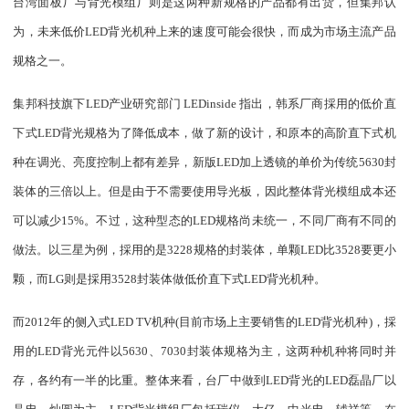
台湾面板厂与背光模组厂则是这两种新规格的产品都有出货，但集邦认
为，未来低价LED背光机种上来的速度可能会很快，而成为市场主流产品
规格之一。
集邦科技旗下LED产业研究部门 LEDinside 指出，韩系厂商採用的低价直
下式LED背光规格为了降低成本，做了新的设计，和原本的高阶直下式机
种在调光、亮度控制上都有差异，新版LED加上透镜的单价为传统5630封
装体的三倍以上。但是由于不需要使用导光板，因此整体背光模组成本还
可以减少15%。不过，这种型态的LED规格尚未统一，不同厂商有不同的
做法。以三星为例，採用的是3228规格的封装体，单颗LED比3528要更小
颗，而LG则是採用3528封装体做低价直下式LED背光机种。
而2012年的侧入式LED TV机种(目前市场上主要销售的LED背光机种)，採
用的LED背光元件以5630、7030封装体规格为主，这两种机种将同时并
存，各约有一半的比重。整体来看，台厂中做到LED背光的LED磊晶厂以