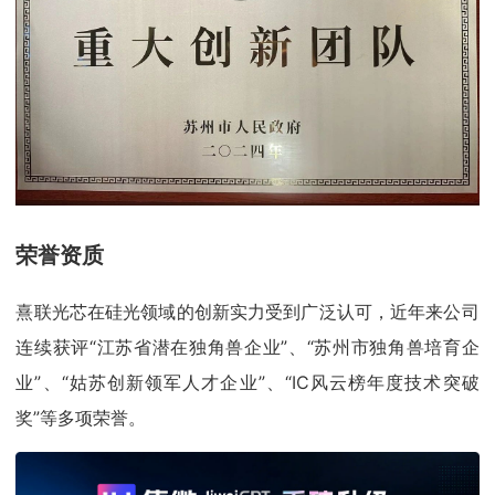
荣誉资质
熹联光芯在硅光领域的创新实力受到广泛认可，近年来公司
连续获评“江苏省潜在独角兽企业”、“苏州市独角兽培育企
业”、“姑苏创新领军人才企业”、“IC风云榜年度技术突破
奖”等多项荣誉。