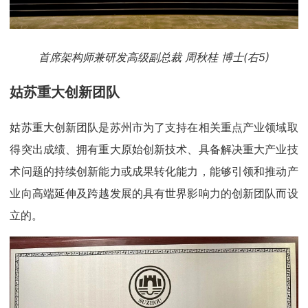
首席架构师兼研发高级副总裁 周秋桂 博士(右5)
姑苏重大创新团队
姑苏重大创新团队是苏州市为了支持在相关重点产业领域取
得突出成绩、拥有重大原始创新技术、具备解决重大产业技
术问题的持续创新能力或成果转化能力，能够引领和推动产
业向高端延伸及跨越发展的具有世界影响力的创新团队而设
立的。