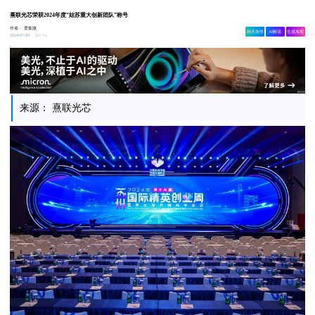
熹联光芯荣获2024年度“姑苏重大创新团队”称号
作者：
爱集微
相关舆情
AI解读
生成海报
4.1w
2024-07-10
来源： 熹联光芯