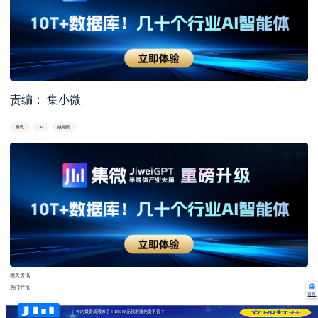
责编： 集小微
腾讯
AI
姚顺雨
相关资讯
热门评论
首页
年内最贵新股来了！186.88元频准激光贵不贵？