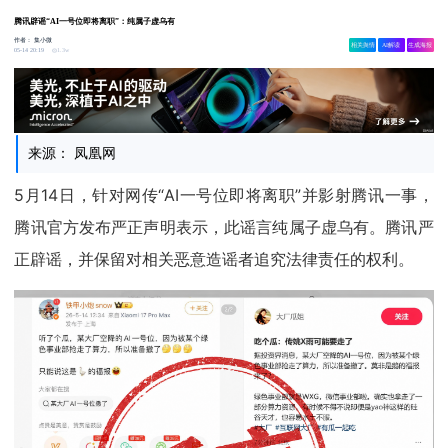
腾讯辟谣“AI一号位即将离职”：纯属子虚乌有
作者：
集小微
相关舆情
AI解读
生成海报
1.3w
05-14 20:19
来源： 凤凰网
5月14日，针对网传“AI一号位即将离职”并影射腾讯一事，
腾讯官方发布严正声明表示，此谣言纯属子虚乌有。腾讯严
正辟谣，并保留对相关恶意造谣者追究法律责任的权利。