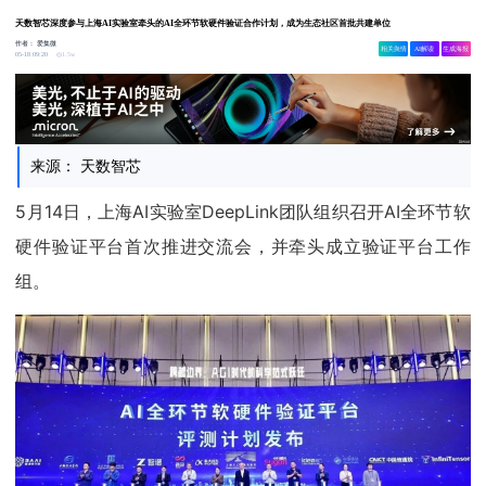
天数智芯深度参与上海AI实验室牵头的AI全环节软硬件验证合作计划，成为生态社区首批共建单位
作者：
爱集微
相关舆情
AI解读
生成海报
1.5w
05-18 09:20
来源： 天数智芯
5月14日，上海AI实验室DeepLink团队组织召开AI全环节软
硬件验证平台首次推进交流会，并牵头成立验证平台工作
组。