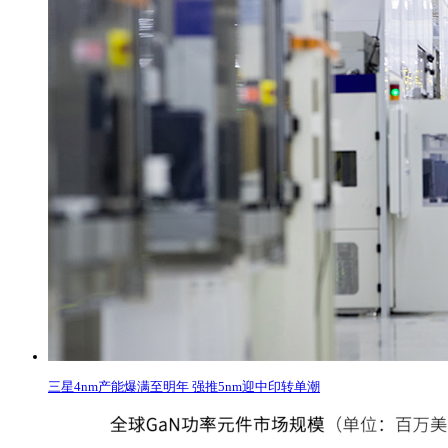
三星4nm产能爆满至明年 强推5nm迎中印转单潮