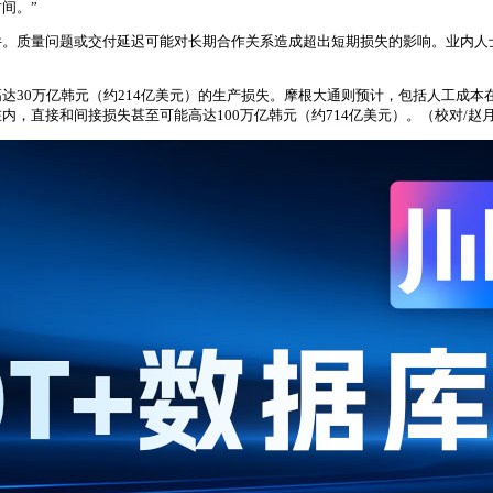
间。”
件。质量问题或交付延迟可能对长期合作关系造成超出短期损失的影响。业内人
30万亿韩元（约214亿美元）的生产损失。摩根大通则预计，包括人工成本在内
，直接和间接损失甚至可能高达100万亿韩元（约714亿美元）。（校对/赵