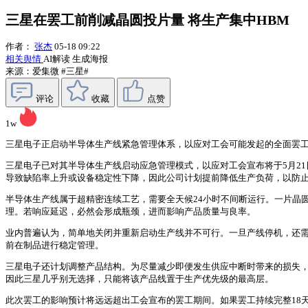
三星在罢工前削减晶圆投片量 将生产集中HBM
作者：
张杰
05-18 09:22
相关舆情
AI解读
生成海报
来源：爱集微
#三星#
评论
收藏
点赞
1w
三星电子正启动半导体生产线紧急管理体系，以应对工会可能发起的全面罢工
三星电子已对其半导体生产线启动应急管理模式，以应对工会宣布将于5月2
导致缺陷率上升或设备稳定性下降，因此公司计划提前降低生产负荷，以防
半导体生产线属于超精密连续工艺，需要全天候24小时不间断运行。一片晶
理。若响应延迟，必然会形成瓶颈，进而影响产品质量与良率。
业内普遍认为，简单地关闭并重新启动生产线并不可行。一旦产线停机，还
前在制品进行稳定管理。
三星电子还计划调整产品结构。为尽量减少即便发生供应中断时带来的损失，
因此三星几乎别无选择，只能将该产品线置于生产优先级的最高层。
此次罢工的影响预计将远远超出工会宣布的罢工期间。如果罢工持续完整18