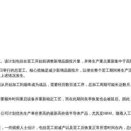
。该计划包括在罢工开始前调整新增晶圆投片量，并将生产重点重新集中于高
1日举行的总罢工。核心措施是减少新增晶圆投片，以便在整个罢工期间将生产
止上述情况发生。
圆从开始加工到最终成为成品，需要经历数百道工序，总加工周期可能长达数
需要额外时间重启设备并重新稳定工艺，而在此期间良率恢复也会被延后。因此
公司计划优先生产单价更高的最新高价值半导体产品，尤其是HBM。随着人工
天，一些观察人士估计，包括罢工前减产以及罢工后恢复正常所需时间在内，总