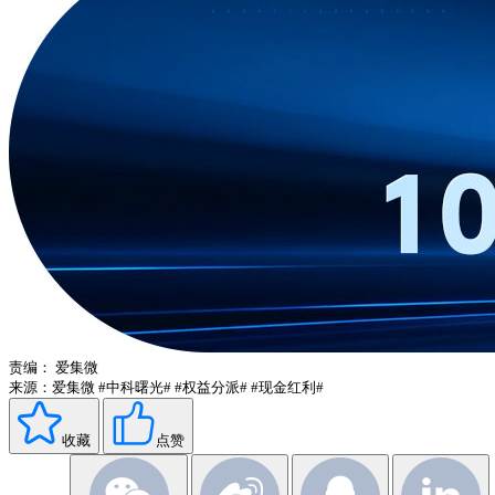
责编：
爱集微
来源：爱集微
#中科曙光#
#权益分派#
#现金红利#
收藏
点赞