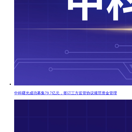
中科曙光成功募集79.7亿元，签订三方监管协议规范资金管理