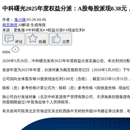
中科曙光2025年度权益分派：A股每股派现0.38元
作者：
集小微
05-26 04:06
相关舆情
AI解读
生成海报
来源：爱集微
#中科曙光#
#权益分派#
#现金红利#
评论
收藏
点赞
6966
2026年5月26日，中科曙光发布2025年年度权益分派实施公告。本次利润分配
发放年度为2025年年度，分派对象为截至股权登记日（2026年5月29
公司拟向全体股东每10股派现金红利3.80元（含税），截至2025年12月31日，实际
除权（息）参考价格计算公式为：除权（息）参考价格 =(前收盘价格 - 现金红利)÷(1
除公司自行发放对象（北京中科算源资产管理有限公司、天津海泰控股集团
持股期限超过1年暂免征收个人所得税等。
有关咨询可联系北京市海淀区东北旺西路中关村软件园36号楼证券法务部，电话010 