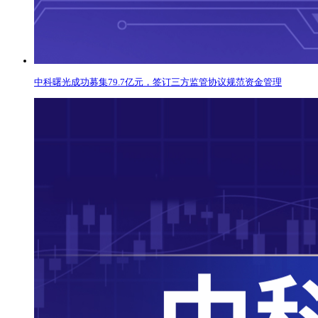
中科曙光成功募集79.7亿元，签订三方监管协议规范资金管理