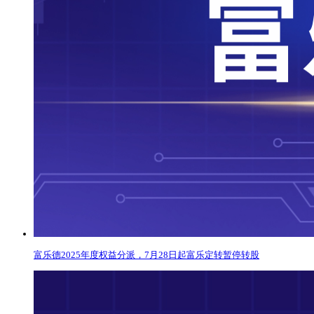
富乐德2025年度权益分派，7月28日起富乐定转暂停转股