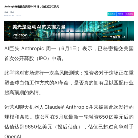
Anthropic秘密提交美国IPO申请，估值近万亿美元
作者：
张杰
相关舆情
AI解读
生成海报
8.7w
06-02 09:04
AI巨头 Anthropic 周一（6月1日）表示，已秘密提交美国
首次公开募股（IPO）申请。
此举将对市场进行一次高风险测试：投资者对于这场正在重
塑全球白领工作方式的AI革命，是否真的拥有足以匹配行业
超高预期的热情。
运营AI聊天机器人Claude的Anthropic并未披露此次发行的
规模和条款。该公司在5月底最新一轮融资650亿美元后的
估值达到9650亿美元（投后估值），估值已超过竞争对手
OpenAI。