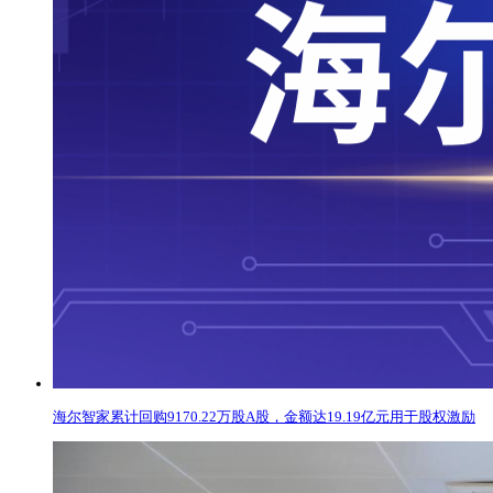
海尔智家累计回购9170.22万股A股，金额达19.19亿元用于股权激励