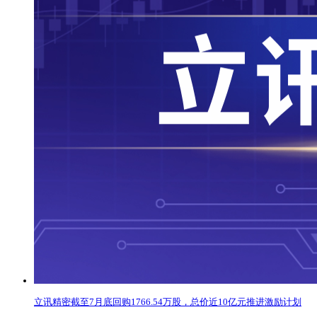
立讯精密截至7月底回购1766.54万股，总价近10亿元推进激励计划