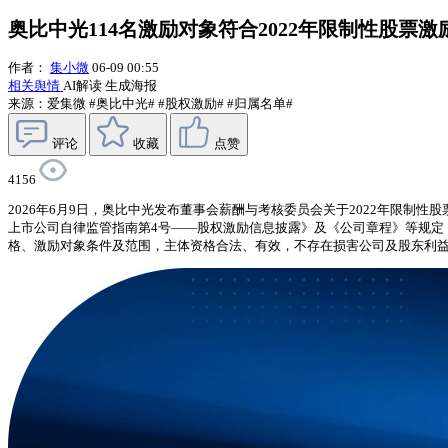
奥比中光114名激励对象符合2022年限制性股票
作者：
集小微
06-09 00:55
相关舆情
AI解读
生成海报
来源：爱集微
#奥比中光#
#股权激励#
#归属名单#
评论
收藏
点赞
4156
2026年6月9日，奥比中光发布董事会薪酬与考核委员会关于2022年限
上市公司自律监管指南第4号——股权激励信息披露》及《公司章程》等规定，
格、激励对象条件及范围，主体资格合法、有效，不存在损害公司及股东利