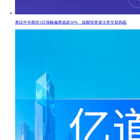
奥比中光股价3日涨幅偏离值超30%，提醒投资者注意交易风险