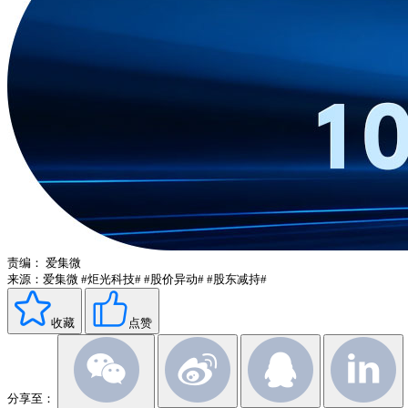
责编：
爱集微
来源：爱集微
#炬光科技#
#股价异动#
#股东减持#
收藏
点赞
分享至：