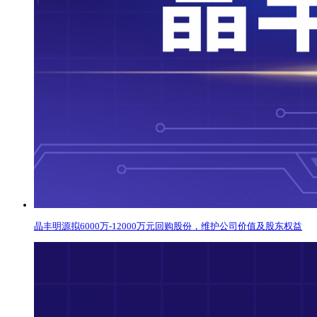
晶丰明源拟6000万-12000万元回购股份，维护公司价值及股东权益