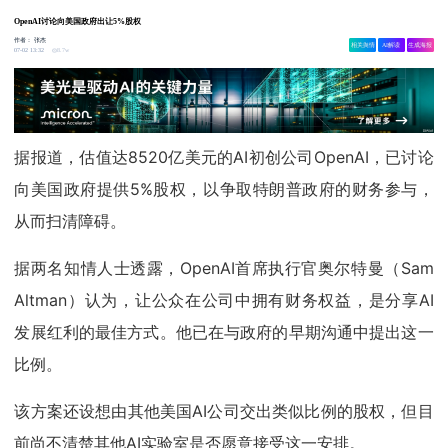
OpenAI讨论向美国政府出让5%股权
作者：
张杰
相关舆情
AI解读
生成海报
8.7w
07-02 13:32
据报道，估值达8520亿美元的AI初创公司OpenAI，已讨论
向美国政府提供5%股权，以争取特朗普政府的财务参与，
从而扫清障碍。
据两名知情人士透露，OpenAI首席执行官奥尔特曼（Sam
Altman）认为，让公众在公司中拥有财务权益，是分享AI
发展红利的最佳方式。他已在与政府的早期沟通中提出这一
比例。
该方案还设想由其他美国AI公司交出类似比例的股权，但目
前尚不清楚其他AI实验室是否愿意接受这一安排。