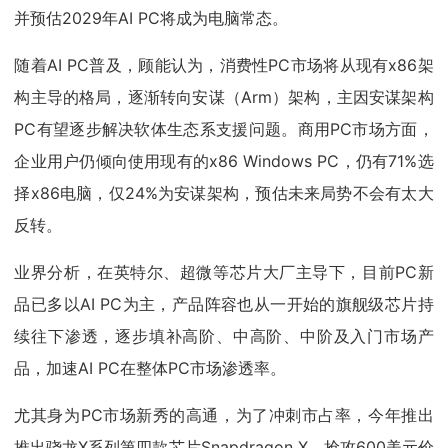
并预估2029年AI PC将成为电脑常态。
随着AI PC普及，顾能认为，消费性PC市场将从现有x86架
构主导的格局，逐渐转向安谋（Arm）架构，主因安谋架构
PC有望逐步解决软体生态系支援问题。商用PC市场方面，
企业用户仍倾向使用现有的x86 Windows PC，仍有71%选
择x86电脑，仅24%为安谋架构，预估未来局势不会有太大
反转。
业界分析，在英特尔、超微等芯片大厂主导下，目前PC新
品已多以AI PC为主，产品阵容也从一开始的旗舰级芯片持
续往下渗透，逐步填补高阶、中高阶、中阶及入门市场产
品，加速AI PC在整体PC市场渗透率。
尤其身为PC市场新秀的高通，为了冲刺市占率，今年推出
推出骁龙X系列第四款芯片Snapdragon X，抢攻600美元价