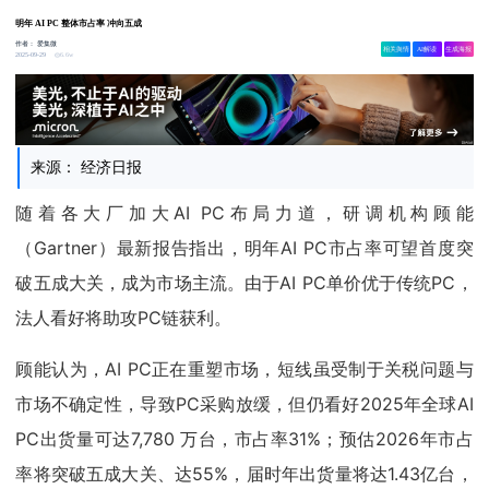
明年 AI PC 整体市占率 冲向五成
作者：
爱集微
相关舆情
AI解读
生成海报
6.6w
2025-09-29
来源： 经济日报
随着各大厂加大AI PC布局力道，研调机构顾能
（Gartner）最新报告指出，明年AI PC市占率可望首度突
破五成大关，成为市场主流。由于AI PC单价优于传统PC，
法人看好将助攻PC链获利。
顾能认为，AI PC正在重塑市场，短线虽受制于关税问题与
市场不确定性，导致PC采购放缓，但仍看好2025年全球AI
PC出货量可达7,780 万台，市占率31%；预估2026年市占
率将突破五成大关、达55%，届时年出货量将达1.43亿台，