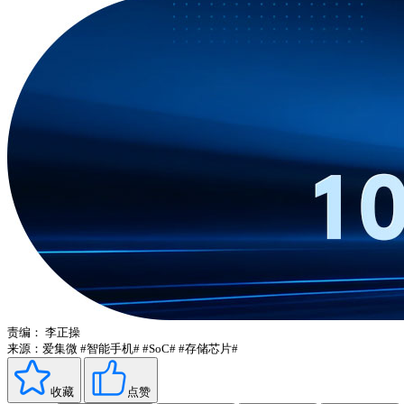
责编：
李正操
来源：爱集微
#智能手机#
#SoC#
#存储芯片#
收藏
点赞