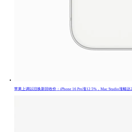
苹果上调以旧换新回收价：iPhone 16 Pro涨12.5%，Mac Studio涨幅达