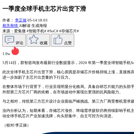
一季度全球手机主芯片出货下滑
作者：
李正操
05-14 18:03
相关舆情
AI解读
生成海报
来源：爱集微
#智能手机#
#SoC#
#存储芯片#
评论
收藏
点赞
1.9w
5月14日，群智咨询发布最新行业数据显示，2026 年第一季度全球智能手机
此次全球手机主芯片出货下滑，核心原因是存储芯片价格持续上涨，直接推
进一步加剧了主芯片出货量的下行压力。
在整体市场下行背景下，行业呈现明显分化格局。具备自研芯片能力的头部
外部第三方芯片厂商的依赖，在市场波动中展现出更强的抗风险能力。
与之相对，传统第三方芯片设计企业面临严峻挑战。第三方厂商受整机需求
业内分析认为，短期来看，存储芯片涨价、终端需求疲软仍将持续影响手机
动全球手机芯片产业加速洗牌，向头部集中、自主可控方向演进。
（校对/李正操）