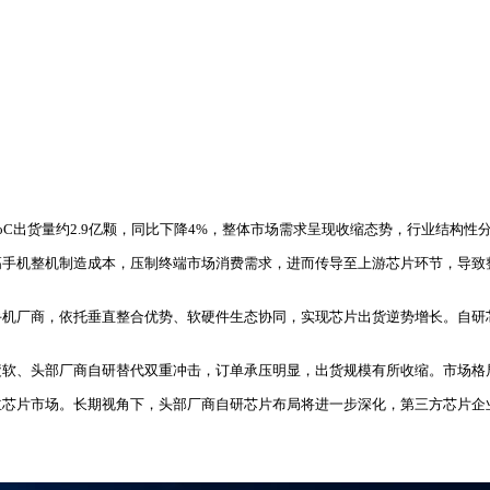
SoC出货量约2.9亿颗，同比下降4%，整体市场需求呈现收缩态势，行业结构性
高手机整机制造成本，压制终端市场消费需求，进而传导至上游芯片环节，导致
手机厂商，依托垂直整合优势、软硬件生态协同，实现芯片出货逆势增长。自研
疲软、头部厂商自研替代双重冲击，订单承压明显，出货规模有所收缩。市场格
主芯片市场。长期视角下，头部厂商自研芯片布局将进一步深化，第三方芯片企