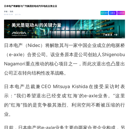
日本电产将解散与广汽集团的电动汽车电机合资企业
作者：
张杰
相关舆情
AI解读
生成海报
11.8w
05-18 15:19
日本电产（Nidec）将解散其与一家中国企业成立的电驱桥
（e-axle）合资公司。该业务原本是公司创始人Shigenobu
Nagamori重点推动的核心项目之一，而此次退出也凸显出
公司正在转向结构性改革战略。
日本电产总裁兼CEO Mitsuya Kishida在接受采访时表
示：“我们希望退出已经变成‘红海’的e-axle业务。”这里
的“红海”指的是竞争极其激烈、利润空间不断被压缩的行
业。
目前，日本电产的e-axle业务主要由两家合资企业构成，另