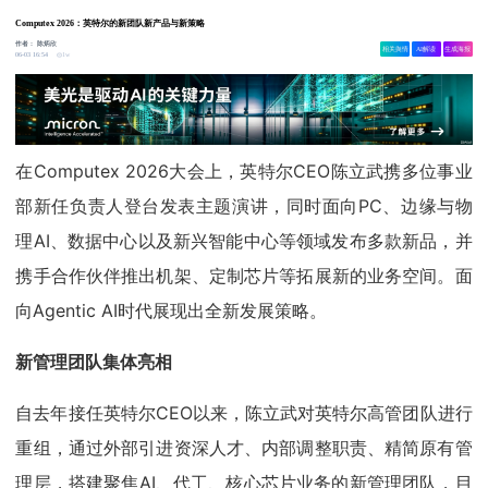
Computex 2026：英特尔的新团队新产品与新策略
作者：
陈炳欣
相关舆情
AI解读
生成海报
1w
06-03 16:54
在Computex 2026大会上，英特尔CEO陈立武携多位事业
部新任负责人登台发表主题演讲，同时面向PC、边缘与物
理AI、数据中心以及新兴智能中心等领域发布多款新品，并
携手合作伙伴推出机架、定制芯片等拓展新的业务空间。面
向Agentic AI时代展现出全新发展策略。
新管理团队集体亮相
自去年接任英特尔CEO以来，陈立武对英特尔高管团队进行
重组，通过外部引进资深人才、内部调整职责、精简原有管
理层，搭建聚焦AI、代工、核心芯片业务的新管理团队，目